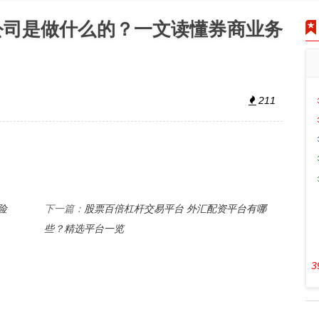
公司是做什么的？一文读懂券商业务
211
险
股票百倍杠杆交易平台 外汇配资平台有哪
下一篇：
些？精选平台一览
3