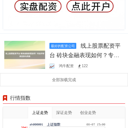
线上股票配资平
最好的配资公司
台 砖块金融表现如何？专业
评析其优势与风险
鸿牛配资
122
全部加载完成
行情指数
上证走势
深证走势
创业走势